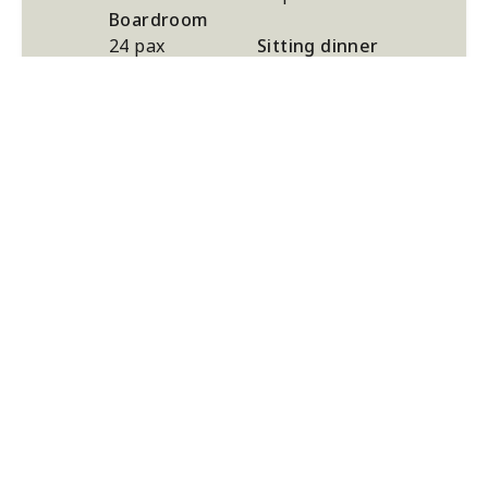
Boardroom
24 pax
Sitting dinner
60 pax
Cabaret
40 pax